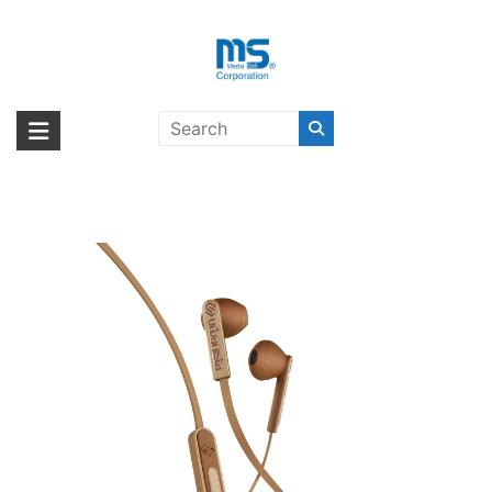
Skip
to
content
【取扱終了製品】urbanista
海外輸入ブランド商品｜株式会社
海外事業部が取り揃えている海外輸入商品には、日本では珍しい「海外ブ
SanFrancisco Latte Machiatto〔ア
ランド」をはじめ「ユニークな商品」「機能的な商品」「コストパフォー
エム・エス・シー
ーバニスタ〕
マンスの高い商品」など厳選した高品質な商品を取り扱っています。