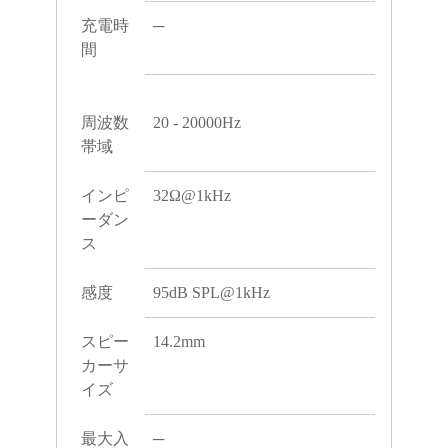
充電時
─
間
周波数
20 - 20000Hz
帯域
インピ
32Ω@1kHz
ーダン
ス
感度
95dB SPL@1kHz
スピー
14.2mm
カーサ
イズ
最大入
─