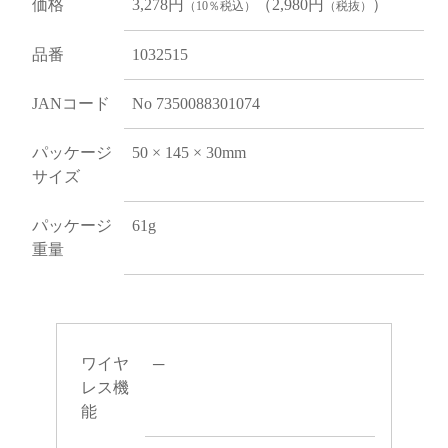
価格
3,278円
（2,980円
）
（10％税込）
（税抜）
品番
1032515
JANコード
No 7350088301074
パッケージ
50 × 145 × 30mm
サイズ
パッケージ
61g
重量
ワイヤ
─
レス機
能