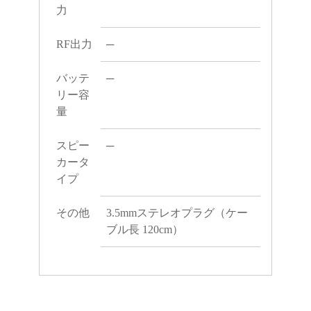
力
RF出力
─
バッテ
─
リー容
量
スピー
─
カータ
イプ
その他
3.5mmステレオプラグ（ケー
ブル長 120cm）