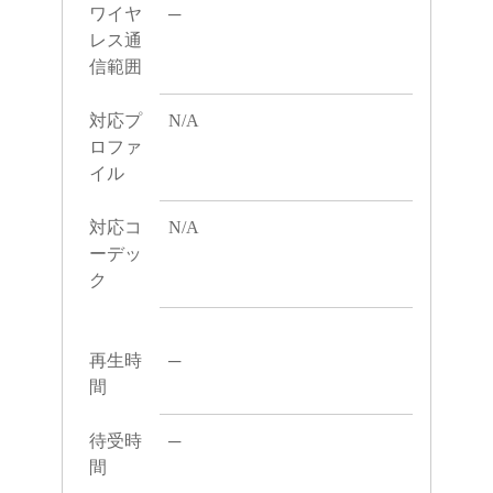
ワイヤ
─
レス通
信範囲
対応プ
N/A
ロファ
イル
対応コ
N/A
ーデッ
ク
再生時
─
間
待受時
─
間