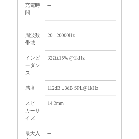
充電時
─
間
周波数
20 - 20000Hz
帯域
インピ
32Ω±15% @1kHz
ーダン
ス
感度
112dB ±3dB SPL@1kHz
スピー
14.2mm
カーサ
イズ
最大入
─