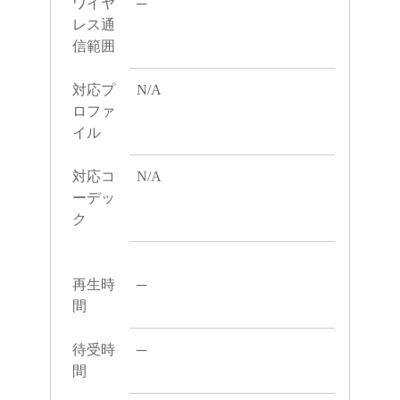
ワイヤ
─
レス通
信範囲
対応プ
N/A
ロファ
イル
対応コ
N/A
ーデッ
ク
再生時
─
間
待受時
─
間