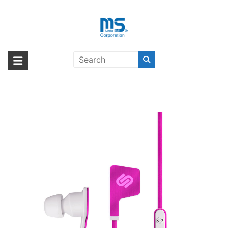
Skip
to
content
【取扱終了製品】urbanista
海外輸入ブランド商品｜株式会社
海外事業部が取り揃えている海外輸入商品には、日本では珍しい「海外ブ
LONDON 3.0 Pink Panther
ランド」をはじめ「ユニークな商品」「機能的な商品」「コストパフォー
エム・エス・シー
Pink〔アーバニスタ〕
マンスの高い商品」など厳選した高品質な商品を取り扱っています。