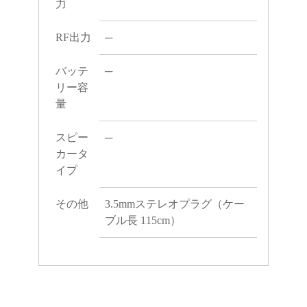
力
RF出力
─
バッテ
─
リー容
量
スピー
─
カータ
イプ
その他
3.5mmステレオプラグ（ケー
ブル長 115cm）