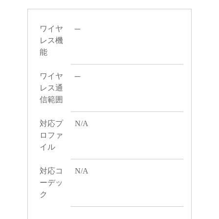
ワイヤ
─
レス機
能
ワイヤ
─
レス通
信範囲
対応プ
N/A
ロファ
イル
対応コ
N/A
ーデッ
ク