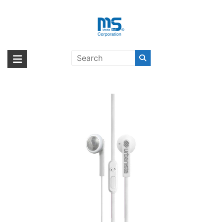
Skip
to
content
urbanista OSLO Fluffy Cloud
海外輸入ブランド商品｜株式会社
海外事業部が取り揃えている海外輸入商品には、日本では珍しい「海外ブ
White〔アーバニスタ〕
ランド」をはじめ「ユニークな商品」「機能的な商品」「コストパフォー
エム・エス・シー
マンスの高い商品」など厳選した高品質な商品を取り扱っています。