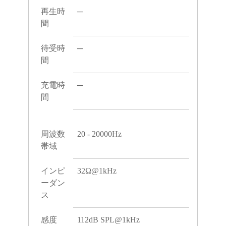
再生時
─
間
待受時
─
間
充電時
─
間
周波数
20 - 20000Hz
帯域
インピ
32Ω@1kHz
ーダン
ス
感度
112dB SPL@1kHz