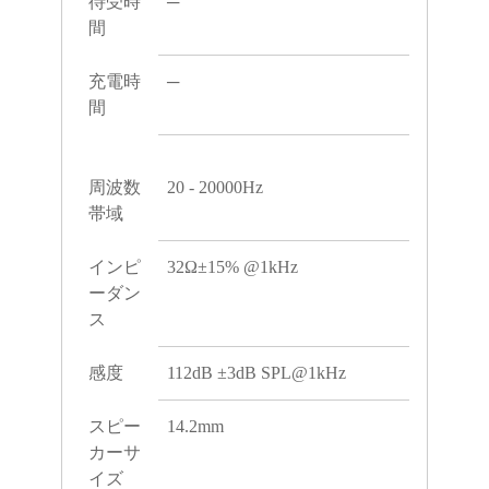
待受時
─
間
充電時
─
間
周波数
20 - 20000Hz
帯域
インピ
32Ω±15% @1kHz
ーダン
ス
感度
112dB ±3dB SPL@1kHz
スピー
14.2mm
カーサ
イズ