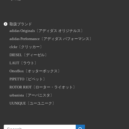
取扱ブランド
adidas Originals〔アディダス オリジナルス〕
adidas Performance〔アディダス パフォーマンス〕
clckr〔クリッカー〕
DIESEL〔ディーゼル〕
LAUT〔ラウト〕
OtterBox〔オッターボックス〕
PIPETTO〔ピペット〕
ROTOR RIOT〔ローター・ライオット〕
urbanista〔アーバニスタ〕
UUNIQUE〔ユーユニーク〕