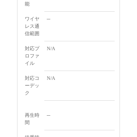
能
ワイヤ
─
レス通
信範囲
対応プ
N/A
ロファ
イル
対応コ
N/A
ーデッ
ク
再生時
─
間