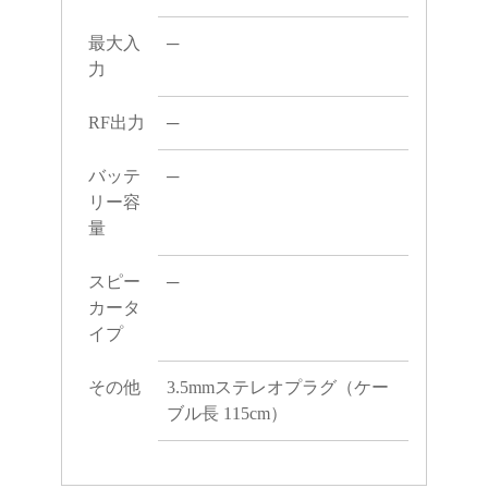
最大入
─
力
RF出力
─
バッテ
─
リー容
量
スピー
─
カータ
イプ
その他
3.5mmステレオプラグ（ケー
ブル長 115cm）