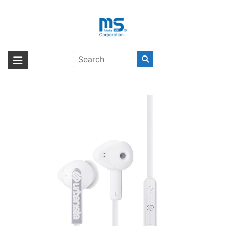
Skip
to
content
urbanista IBIZA White Silver〔アー
海外輸入ブランド商品｜株式会社
海外事業部が取り揃えている海外輸入商品には、日本では珍しい「海外ブ
バニスタ〕
ランド」をはじめ「ユニークな商品」「機能的な商品」「コストパフォー
エム・エス・シー
マンスの高い商品」など厳選した高品質な商品を取り扱っています。