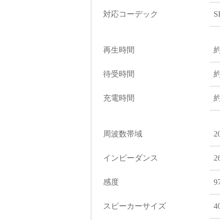
対応コーデック
S
再生時間
約
待受時間
約
充電時間
約
周波数帯域
2
インピーダンス
2
感度
9
スピーカーサイズ
4