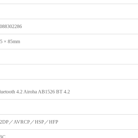
088302286
05 × 85mm
luetooth 4.2 Airoha AB1526 BT 4.2
2DP／AVRCP／HSP／HFP
BC