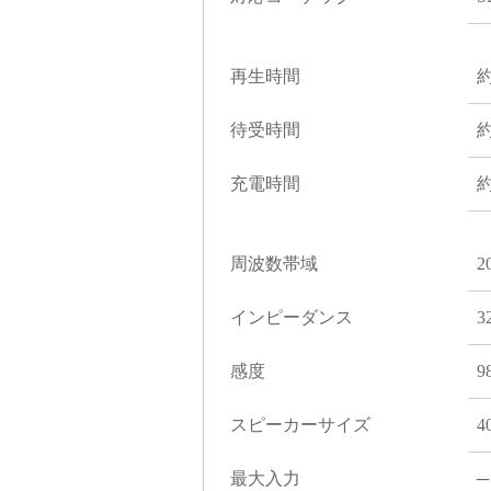
再生時間
約
待受時間
約
充電時間
約
周波数帯域
2
インピーダンス
3
感度
9
スピーカーサイズ
4
最大入力
─