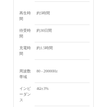
再生時
約5時間
間
待受時
約30日間
間
充電時
約1.5時間
間
周波数
80 - 20000Hz
帯域
インピ
4Ω±3%
ーダン
ス