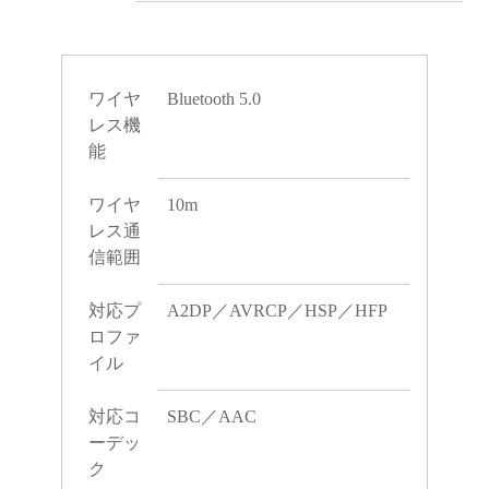
ワイヤ
Bluetooth 5.0
レス機
能
ワイヤ
10m
レス通
信範囲
対応プ
A2DP／AVRCP／HSP／HFP
ロファ
イル
対応コ
SBC／AAC
ーデッ
ク