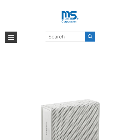
Skip
to
content
【取扱終了製品】urbanista
海外輸入ブランド商品｜株式会社
海外事業部が取り揃えている海外輸入商品には、日本では珍しい「海外ブ
SYDNEY White Mist White〔アー
ランド」をはじめ「ユニークな商品」「機能的な商品」「コストパフォー
エム・エス・シー
バニスタ〕
マンスの高い商品」など厳選した高品質な商品を取り扱っています。