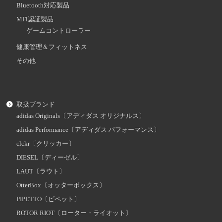
Bluetooth対応製品
MFi認証製品
ゲームコントローラー
健康管理＆フィットネス
その他
取扱ブランド
adidas Originals〔アディダス オリジナルス〕
adidas Performance〔アディダス パフォーマンス〕
clckr〔クリッカー〕
DIESEL〔ディーゼル〕
LAUT〔ラウト〕
OtterBox〔オッターボックス〕
PIPETTO〔ピペット〕
ROTOR RIOT〔ローター・ライオット〕