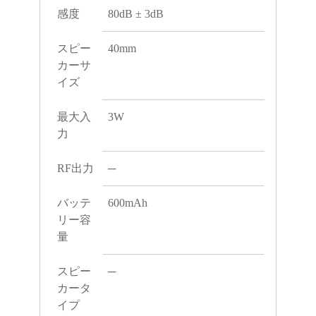
感度
80dB ± 3dB
スピー
40mm
カーサ
イズ
最大入
3W
力
RF出力
─
バッテ
600mAh
リー容
量
スピー
─
カータ
イプ