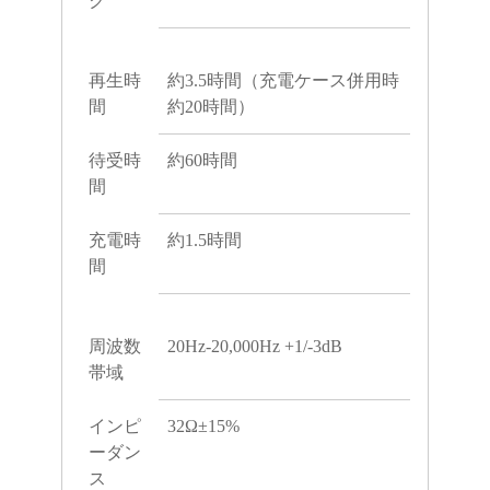
ク
再生時
約3.5時間（充電ケース併用時
間
約20時間）
待受時
約60時間
間
充電時
約1.5時間
間
周波数
20Hz-20,000Hz +1/-3dB
帯域
インピ
32Ω±15%
ーダン
ス