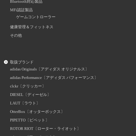
Bluetooth対応製品
MFi認証製品
ゲームコントローラー
健康管理＆フィットネス
その他
取扱ブランド
adidas Originals〔アディダス オリジナルス〕
adidas Performance〔アディダス パフォーマンス〕
clckr〔クリッカー〕
DIESEL〔ディーゼル〕
LAUT〔ラウト〕
OtterBox〔オッターボックス〕
PIPETTO〔ピペット〕
ROTOR RIOT〔ローター・ライオット〕