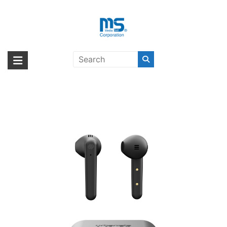
Skip
to
content
【取扱終了製品】urbanista
海外輸入ブランド商品｜株式会社
海外事業部が取り揃えている海外輸入商品には、日本では珍しい「海外ブ
STOCKHOLM PLUS True Wireless
ランド」をはじめ「ユニークな商品」「機能的な商品」「コストパフォー
エム・エス・シー
Midnight〔アーバニスタ〕
マンスの高い商品」など厳選した高品質な商品を取り扱っています。