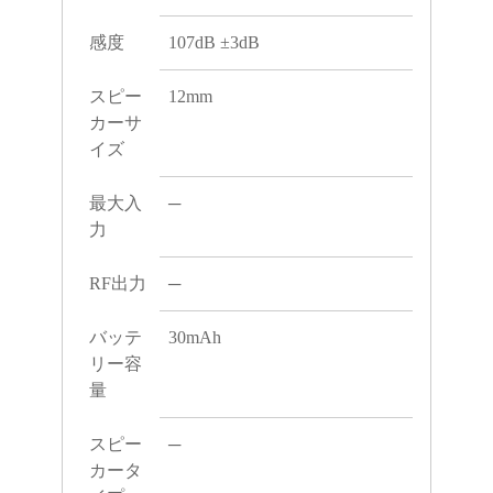
感度
107dB ±3dB
スピー
12mm
カーサ
イズ
最大入
─
力
RF出力
─
バッテ
30mAh
リー容
量
スピー
─
カータ