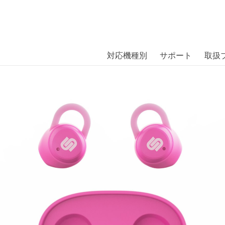
商品には、日本では珍しい「海外ブランド」をはじめ「ユニー
｜株式会社エム・エス・シー
扱っています。
BON Compact TWS Pink〔アーバニ
対応機種別
サポート
取扱