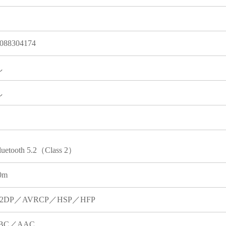
088304174
し
し
luetooth 5.2（Class 2）
0m
2DP／AVRCP／HSP／HFP
BC／AAC