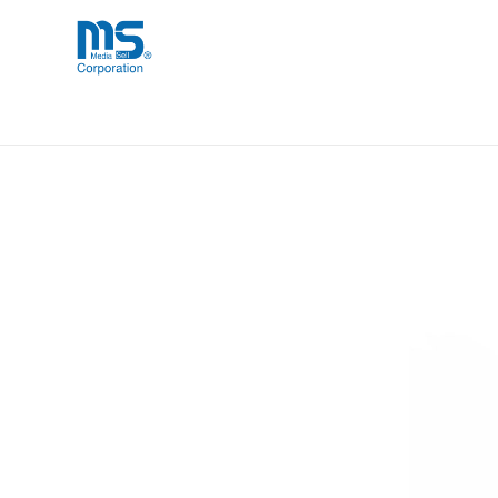
Skip
海外事業部が取り揃えている海外輸入
海外輸入ブランド商品
to
品」など厳選した高品質な商品を取り
content
【取扱終了製品】urbanista LIS