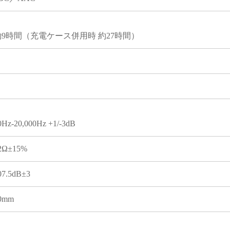
約9時間（充電ケース併用時 約27時間）
0Hz-20,000Hz +1/-3dB
2Ω±15%
07.5dB±3
0mm