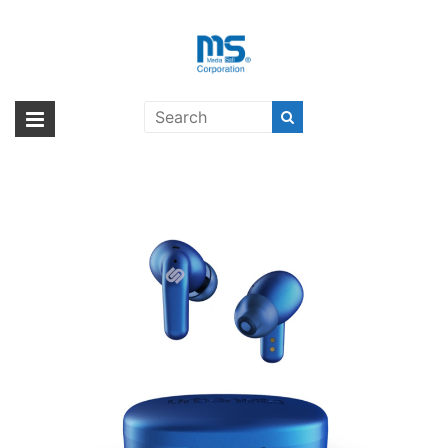
Skip
to
content
urbanista SEOUL Gaming TWS
海外輸入ブランド商品｜株式会社
海外事業部が取り揃えている海外輸入商品には、日本では珍しい「海外ブ
Blue〔アーバニスタ〕
ランド」をはじめ「ユニークな商品」「機能的な商品」「コストパフォー
エム・エス・シー
マンスの高い商品」など厳選した高品質な商品を取り扱っています。