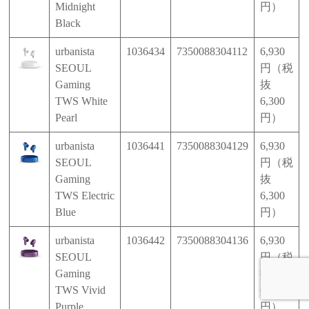
Midnight
円）
Black
urbanista
1036434
7350088304112
6,930
SEOUL
円（税
Gaming
抜
TWS White
6,300
Pearl
円）
urbanista
1036441
7350088304129
6,930
SEOUL
円（税
Gaming
抜
TWS Electric
6,300
Blue
円）
urbanista
1036442
7350088304136
6,930
SEOUL
円（税
Gaming
抜
TWS Vivid
6,300
Purple
円）