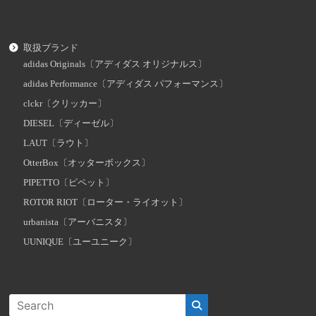
取扱ブランド
adidas Originals〔アディダス オリジナルス〕
adidas Performance〔アディダス パフォーマンス〕
clckr〔クリッカー〕
DIESEL〔ディーゼル〕
LAUT〔ラウト〕
OtterBox〔オッターボックス〕
PIPETTO〔ピペット〕
ROTOR RIOT〔ローター・ライオット〕
urbanista〔アーバニスタ〕
UUNIQUE〔ユーユニーク〕