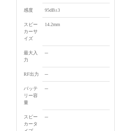
感度
95dB±3
スピー
14.2mm
カーサ
イズ
最大入
─
力
RF出力
─
バッテ
─
リー容
量
スピー
─
カータ
イプ