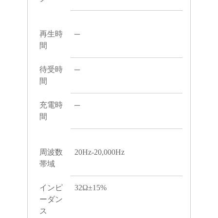
再生時
─
間
待受時
─
間
充電時
─
間
周波数
20Hz-20,000Hz
帯域
インピ
32Ω±15%
ーダン
ス