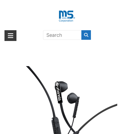
Skip
to
content
urbanista SAN FRANCISCO USB-
海外輸入ブランド商品｜株式会社
海外事業部が取り揃えている海外輸入商品には、日本では珍しい「海外ブ
C – Midnight Black〔アーバニス
ランド」をはじめ「ユニークな商品」「機能的な商品」「コストパフォー
エム・エス・シー
タ〕
マンスの高い商品」など厳選した高品質な商品を取り扱っています。