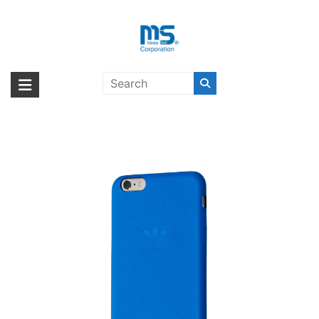
Skip
to
content
【取扱終了製品】adidas Originals
海外輸入ブランド商品｜株式会社
海外事業部が取り揃えている海外輸入商品には、日本では珍しい「海外ブ
Slim Case iPhone 6s Plus
ランド」をはじめ「ユニークな商品」「機能的な商品」「コストパフォー
エム・エス・シー
Blue〔アディダス〕
マンスの高い商品」など厳選した高品質な商品を取り扱っています。