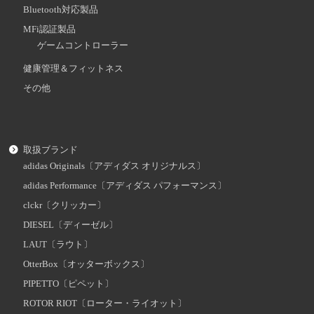
Bluetooth対応製品
MFi認証製品
ゲームコントローラー
健康管理＆フィットネス
その他
取扱ブランド
adidas Originals〔アディダス オリジナルス〕
adidas Performance〔アディダス パフォーマンス〕
clckr〔クリッカー〕
DIESEL〔ディーゼル〕
LAUT〔ラウト〕
OtterBox〔オッターボックス〕
PIPETTO〔ピペット〕
ROTOR RIOT〔ローター・ライオット〕