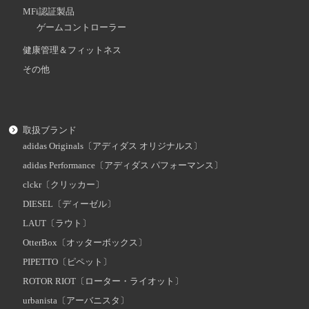
MFi認証製品
ゲームコントローラー
健康管理＆フィットネス
その他
取扱ブランド
adidas Originals〔アディダス オリジナルス〕
adidas Performance〔アディダス パフォーマンス〕
clckr〔クリッカー〕
DIESEL〔ディーゼル〕
LAUT〔ラウト〕
OtterBox〔オッターボックス〕
PIPETTO〔ピペット〕
ROTOR RIOT〔ローター・ライオット〕
urbanista〔アーバニスタ〕