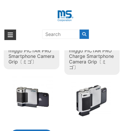
Skip
to
content
タグ:
iPhone 6s Plus
海外輸入ブランド商品｜株式会社
海外事業部が取り揃えている海外輸入商品には、日本では珍しい「海外ブ
ランド」をはじめ「ユニークな商品」「機能的な商品」「コストパフォー
エム・エス・シー
【取扱終了製品】
【取扱終了製品】
マンスの高い商品」など厳選した高品質な商品を取り扱っています。
miggo PICTAR PRO
miggo PICTAR PRO
Smartphone Camera
Charge Smartphone
Grip〔ミゴ〕
Camera Grip〔ミ
ゴ〕