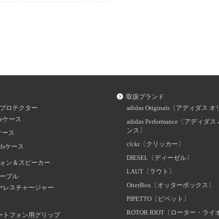
取扱ブランド
プロテクター
adidas Originals〔アディダ
oneケース
adidas Performance〔アディ
ンス〕
dケース
clckr〔クリッカー〕
odsケース
DIESEL〔ディーゼル〕
ォン＆スピーカー
LAUT〔ラウト〕
ーブル
OtterBox〔オッターボックス〕
ヤレスチャージャー
PIPETTO〔ピペット〕
ROTOR RIOT〔ローター・ラ
ートフォン用グリップ