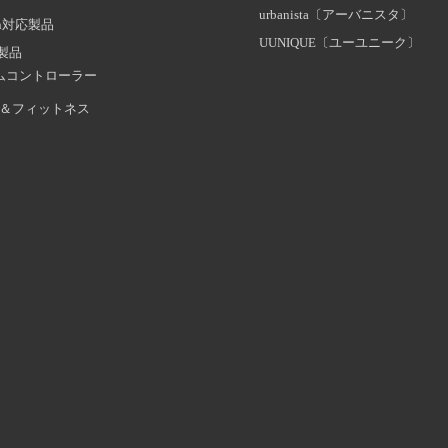
urbanista〔アーバニスタ〕
oth対応製品
UUNIQUE〔ユーユニーク〕
証製品
ムコントローラー
＆フィットネス