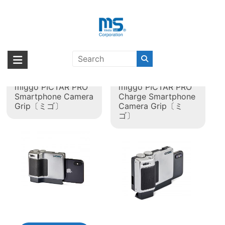
Skip
to
content
タグ:
iPhone 7 Plus
海外輸入ブランド商品｜株式会社
海外事業部が取り揃えている海外輸入商品には、日本では珍しい「海外ブ
ランド」をはじめ「ユニークな商品」「機能的な商品」「コストパフォー
エム・エス・シー
【取扱終了製品】
【取扱終了製品】
マンスの高い商品」など厳選した高品質な商品を取り扱っています。
miggo PICTAR PRO
miggo PICTAR PRO
Smartphone Camera
Charge Smartphone
Grip〔ミゴ〕
Camera Grip〔ミ
ゴ〕