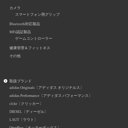
カメラ
スマートフォン用グリップ
Bluetooth対応製品
MFi認証製品
ゲームコントローラー
健康管理＆フィットネス
その他
取扱ブランド
adidas Originals〔アディダス オリジナルス〕
adidas Performance〔アディダス パフォーマンス〕
clckr〔クリッカー〕
DIESEL〔ディーゼル〕
LAUT〔ラウト〕
OtterBox〔オッターボックス〕