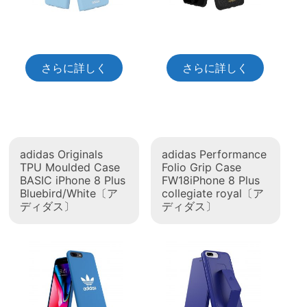
さらに詳しく
さらに詳しく
adidas Originals
adidas Performance
TPU Moulded Case
Folio Grip Case
BASIC iPhone 8 Plus
FW18iPhone 8 Plus
Bluebird/White〔ア
collegiate royal〔ア
ディダス〕
ディダス〕