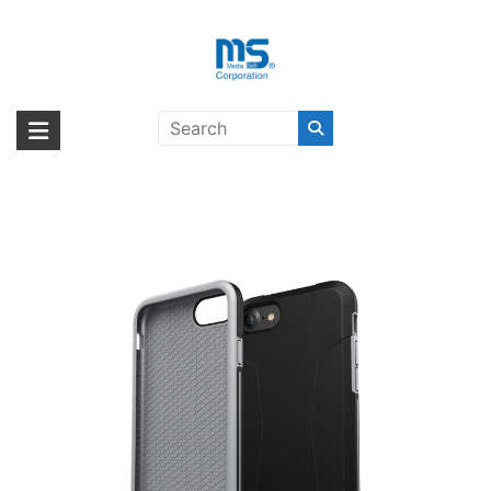
Skip
to
content
adidas Performance Solo Case
海外輸入ブランド商品｜株式会社
海外事業部が取り揃えている海外輸入商品には、日本では珍しい「海外ブ
iPhone 7 Black/Grey〔アディダ
ランド」をはじめ「ユニークな商品」「機能的な商品」「コストパフォー
エム・エス・シー
ス〕
マンスの高い商品」など厳選した高品質な商品を取り扱っています。