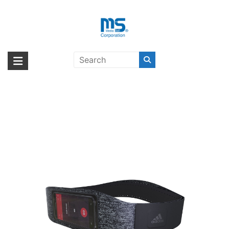
Skip
to
content
【取扱終了製品】adidas
海外輸入ブランド商品｜株式会社
海外事業部が取り揃えている海外輸入商品には、日本では珍しい「海外ブ
Performance Sport Belt universal
ランド」をはじめ「ユニークな商品」「機能的な商品」「コストパフォー
エム・エス・シー
5.5 Black〔アディダス〕
マンスの高い商品」など厳選した高品質な商品を取り扱っています。