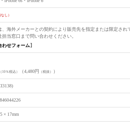
7・iPhone 6s・iPhone 6
項なし）
は、海外メーカーとの契約により販売先を指定または限定され
社担当窓口まで問い合わせください。
合わせフォーム
】
（4,480円
）
（10％税込）
（税抜）
CI3138)
846044226
05 × 17mm