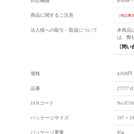
対応機種
iPhone 
商品に関するご注意
（特記事
法人様への取引・取扱について
本商品
は、弊
【
問い
価格
4,928円
品番
27777 (
JANコード
No 8718
パッケージサイズ
197 × 1
パッケージ重量
95g