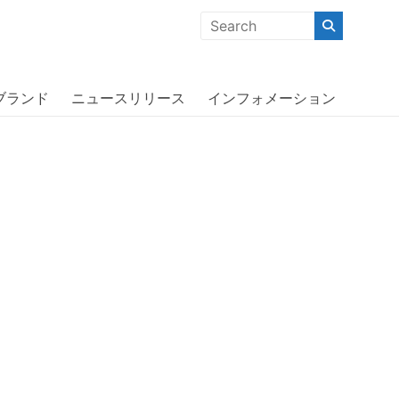
クな商品」「機能的な商品」「コストパフォーマンスの高い商
ィダス〕
ブランド
ニュースリリース
インフォメーション