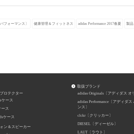
ィダス パフォーマンス〕
健康管理＆フィットネス
adidas Performance 2017春夏
製品
取扱ブランド
プロテクター
adidas Originals〔アディダ
oneケース
adidas Performance〔アディ
ンス〕
dケース
clckr〔クリッカー〕
odsケース
DIESEL〔ディーゼル〕
ォン＆スピーカー
LAUT〔ラウト〕