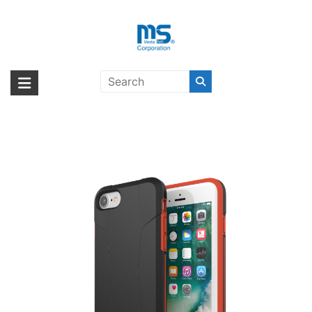
Skip
to
content
【取扱終了製品】adidas
海外輸入ブランド商品｜株式会社
海外事業部が取り揃えている海外輸入商品には、日本では珍しい「海外ブ
Performance Solo Case iPhone 8
ランド」をはじめ「ユニークな商品」「機能的な商品」「コストパフォー
エム・エス・シー
Black/Red〔アディダス〕
マンスの高い商品」など厳選した高品質な商品を取り扱っています。