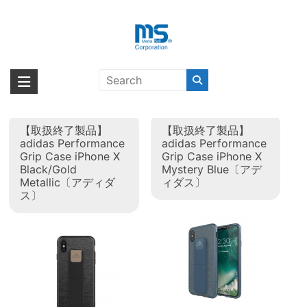
Skip
to
content
タグ:
adidas Performance
海外輸入ブランド商品｜株式会社
海外事業部が取り揃えている海外輸入商品には、日本では珍しい「海外ブ
2017秋冬
ランド」をはじめ「ユニークな商品」「機能的な商品」「コストパフォー
エム・エス・シー
マンスの高い商品」など厳選した高品質な商品を取り扱っています。
【取扱終了製品】
【取扱終了製品】
adidas Performance
adidas Performance
Grip Case iPhone X
Grip Case iPhone X
Black/Gold
Mystery Blue〔アデ
Metallic〔アディダ
ィダス〕
ス〕