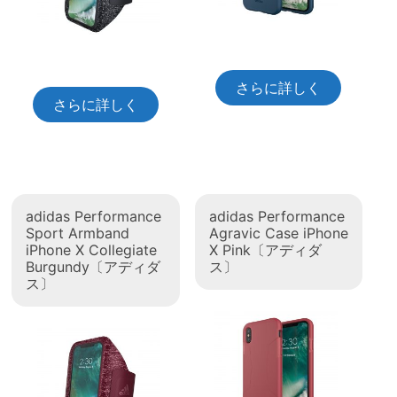
さらに詳しく
さらに詳しく
adidas Performance
adidas Performance
Sport Armband
Agravic Case iPhone
iPhone X Collegiate
X Pink〔アディダ
Burgundy〔アディダ
ス〕
ス〕