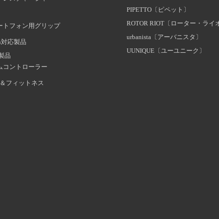
PIPETTO〔ピペット〕
ROTOR RIOT〔ローター・ラ
ートフォン用グリップ
urbanista〔アーバニスタ〕
oth対応製品
UUNIQUE〔ユーユニーク〕
証製品
ムコントローラー
＆フィットネス