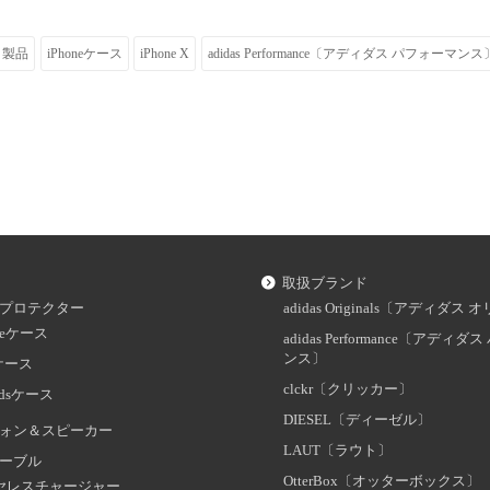
製品
iPhoneケース
iPhone X
adidas Performance〔アディダス パフォーマンス
取扱ブランド
プロテクター
adidas Originals〔アディダ
oneケース
adidas Performance〔アディ
ンス〕
dケース
clckr〔クリッカー〕
odsケース
DIESEL〔ディーゼル〕
ォン＆スピーカー
LAUT〔ラウト〕
ーブル
OtterBox〔オッターボックス〕
ヤレスチャージャー