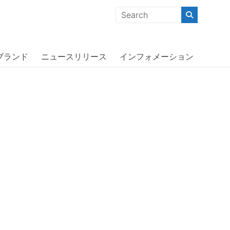
クな商品」「機能的な商品」「コストパフォーマンスの高い商
lack〔アディダス〕
ブランド
ニュースリリース
インフォメーション