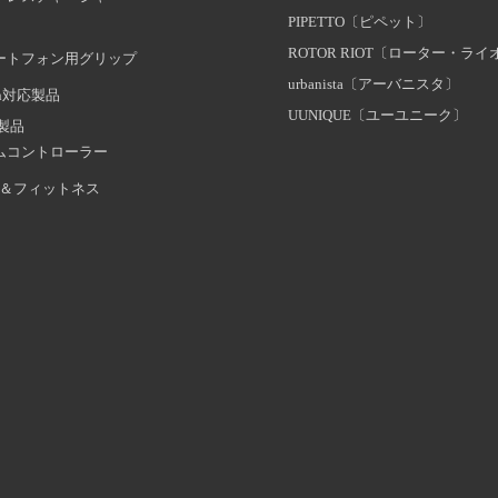
PIPETTO〔ピペット〕
ROTOR RIOT〔ローター・ラ
ートフォン用グリップ
urbanista〔アーバニスタ〕
oth対応製品
UUNIQUE〔ユーユニーク〕
証製品
ムコントローラー
＆フィットネス