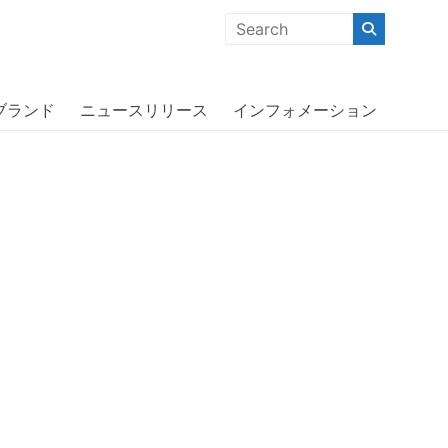
クな商品」「機能的な商品」「コストパフォーマンスの高い商
アディダス〕
ブランド
ニュースリリース
インフォメーション