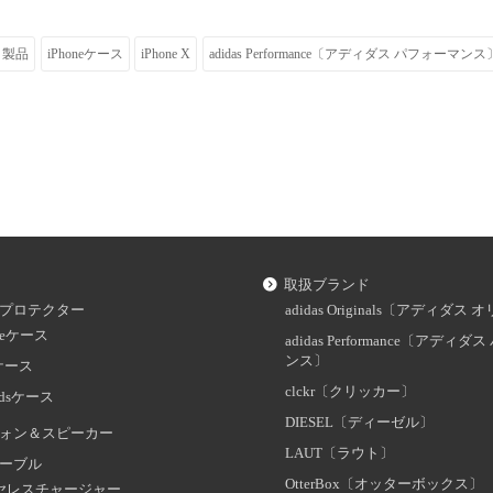
製品
iPhoneケース
iPhone X
adidas Performance〔アディダス パフォーマンス
取扱ブランド
プロテクター
adidas Originals〔アディダ
oneケース
adidas Performance〔アディ
ンス〕
dケース
clckr〔クリッカー〕
odsケース
DIESEL〔ディーゼル〕
ォン＆スピーカー
LAUT〔ラウト〕
ーブル
OtterBox〔オッターボックス〕
ヤレスチャージャー