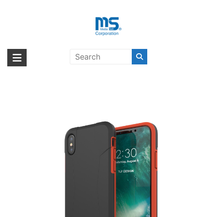
Skip
to
content
adidas Performance Solo Case
海外輸入ブランド商品｜株式会社
海外事業部が取り揃えている海外輸入商品には、日本では珍しい「海外ブ
iPhone X Black/Red〔アディダ
ランド」をはじめ「ユニークな商品」「機能的な商品」「コストパフォー
エム・エス・シー
ス〕
マンスの高い商品」など厳選した高品質な商品を取り扱っています。