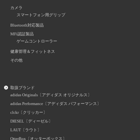
カメラ
スマートフォン用グリップ
Bluetooth対応製品
MFi認証製品
ゲームコントローラー
健康管理＆フィットネス
その他
取扱ブランド
adidas Originals〔アディダス オリジナルス〕
adidas Performance〔アディダス パフォーマンス〕
clckr〔クリッカー〕
DIESEL〔ディーゼル〕
LAUT〔ラウト〕
OtterBox〔オッターボックス〕