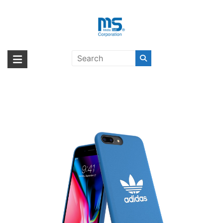
Skip
to
content
adidas Originals TPU Moulded
海外輸入ブランド商品｜株式会社
海外事業部が取り揃えている海外輸入商品には、日本では珍しい「海外ブ
Case BASIC iPhone 8 Plus
ランド」をはじめ「ユニークな商品」「機能的な商品」「コストパフォー
エム・エス・シー
Bluebird/White〔アディダス〕
マンスの高い商品」など厳選した高品質な商品を取り扱っています。