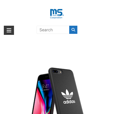
Skip
to
content
adidas Originals TPU Moulded
海外輸入ブランド商品｜株式会社
海外事業部が取り揃えている海外輸入商品には、日本では珍しい「海外ブ
Case BASIC iPhone 8 Plus
ランド」をはじめ「ユニークな商品」「機能的な商品」「コストパフォー
エム・エス・シー
Black/White〔アディダス〕
マンスの高い商品」など厳選した高品質な商品を取り扱っています。