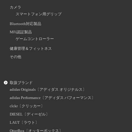
カメラ
スマートフォン用グリップ
Bluetooth対応製品
MFi認証製品
ゲームコントローラー
健康管理＆フィットネス
その他
取扱ブランド
adidas Originals〔アディダス オリジナルス〕
adidas Performance〔アディダス パフォーマンス〕
clckr〔クリッカー〕
DIESEL〔ディーゼル〕
LAUT〔ラウト〕
OtterBox〔オッターボックス〕