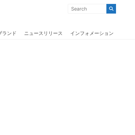
クな商品」「機能的な商品」「コストパフォーマンスの高い商
アディダス〕
ブランド
ニュースリリース
インフォメーション