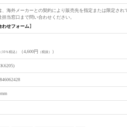
は、海外メーカーとの契約により販売先を指定または限定され
社担当窓口まで問い合わせください。
合わせフォーム
】
（4,600円
）
（10％税込）
（税抜）
CK6205)
846062428
 0mm