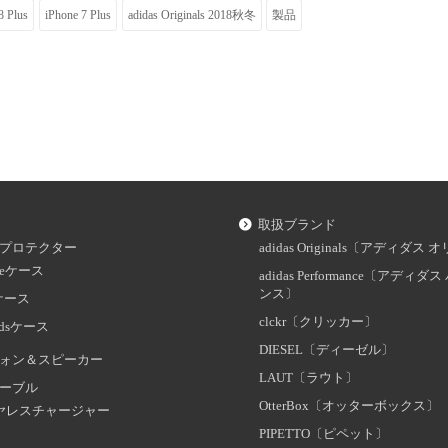
8 Plus
iPhone 7 Plus
adidas Originals 2018秋冬
製品
取扱ブランド
プロテクター
adidas Originals〔アディダ
oneケース
adidas Performance〔アディ
ンス〕
dケース
clckr〔クリッカー〕
odsケース
DIESEL〔ディーゼル〕
ォン＆スピーカー
LAUT〔ラウト〕
ーブル
OtterBox〔オッターボックス〕
ヤレスチャージャー
PIPETTO〔ピペット〕