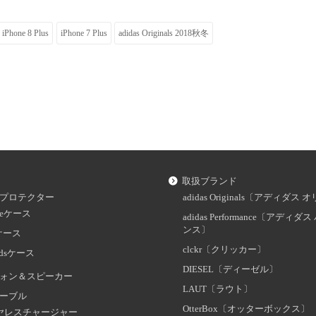
iPhone 8 Plus
iPhone 7 Plus
adidas Originals 2018秋冬
取扱ブランド
プロテクター
adidas Originals〔アディダ
oneケース
adidas Performance〔アディ
ンス〕
dケース
clckr〔クリッカー〕
odsケース
DIESEL〔ディーゼル〕
ォン＆スピーカー
LAUT〔ラウト〕
ーブル
OtterBox〔オッターボックス〕
ヤレスチャージャー