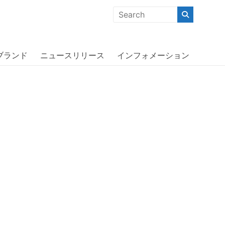
クな商品」「機能的な商品」「コストパフォーマンスの高い商
 Black〔アディダス〕
ブランド
ニュースリリース
インフォメーション