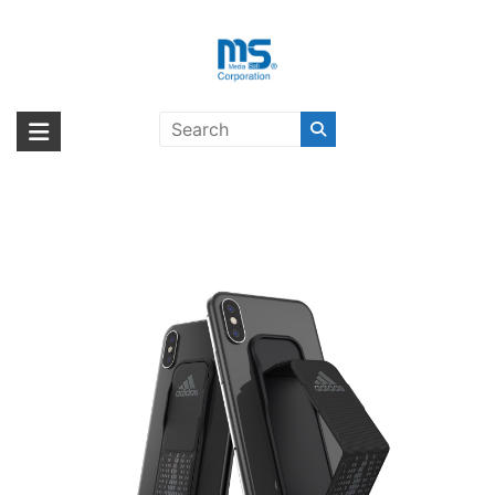
Skip
to
content
adidas Performance Universal
海外輸入ブランド商品｜株式会社
海外事業部が取り揃えている海外輸入商品には、日本では珍しい「海外ブ
grip band Size L2 FW19 BK/H〔ア
ランド」をはじめ「ユニークな商品」「機能的な商品」「コストパフォー
エム・エス・シー
ディダス〕
マンスの高い商品」など厳選した高品質な商品を取り扱っています。