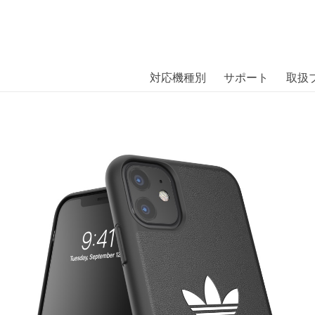
商品には、日本では珍しい「海外ブランド」をはじめ「ユニー
｜株式会社エム・エス・シー
扱っています。
Case BASIC FW19 iPhone 11 BK/W
対応機種別
サポート
取扱