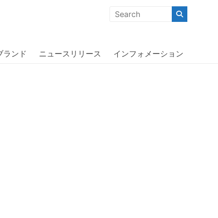
クな商品」「機能的な商品」「コストパフォーマンスの高い商
H〔アディダス〕
ブランド
ニュースリリース
インフォメーション