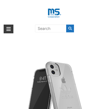
Skip
to
content
【取扱終了製品】adidas Originals
海外輸入ブランド商品｜株式会社
海外事業部が取り揃えている海外輸入商品には、日本では珍しい「海外ブ
Protective Clear Case Big Logo
ランド」をはじめ「ユニークな商品」「機能的な商品」「コストパフォー
エム・エス・シー
FW19 iPhone 11 CL〔アディダス〕
マンスの高い商品」など厳選した高品質な商品を取り扱っています。