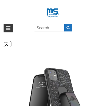
Skip
to
content
【取扱終了製品】adidas
海外輸入ブランド商品｜株式会社
海外事業部が取り揃えている海外輸入商品には、日本では珍しい「海外ブ
Performance Grip case iridescent
ランド」をはじめ「ユニークな商品」「機能的な商品」「コストパフォー
エム・エス・シー
FW19 for iPhone 11 B〔アディダ
マンスの高い商品」など厳選した高品質な商品を取り扱っています。
ス〕