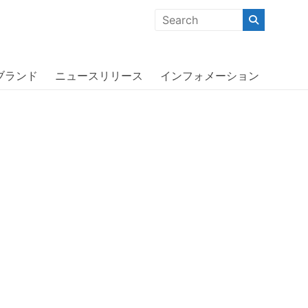
クな商品」「機能的な商品」「コストパフォーマンスの高い商
 for iPhone 11 BL〔アディダス〕
ブランド
ニュースリリース
インフォメーション