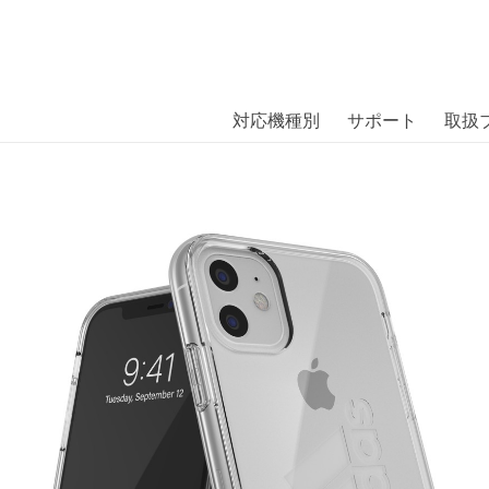
商品には、日本では珍しい「海外ブランド」をはじめ「ユニー
｜株式会社エム・エス・シー
扱っています。
ce Protective Clear Case FW19
対応機種別
サポート
取扱