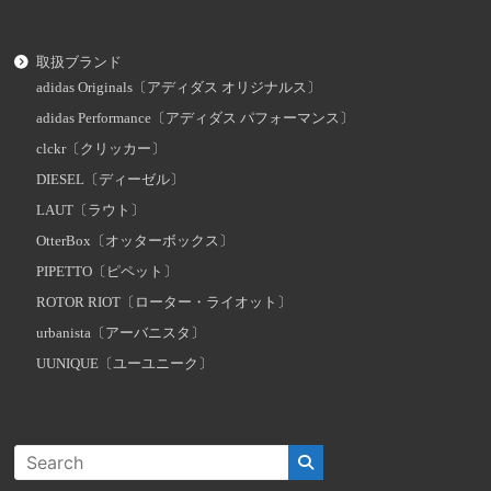
取扱ブランド
adidas Originals〔アディダス オリジナルス〕
adidas Performance〔アディダス パフォーマンス〕
clckr〔クリッカー〕
DIESEL〔ディーゼル〕
LAUT〔ラウト〕
OtterBox〔オッターボックス〕
PIPETTO〔ピペット〕
ROTOR RIOT〔ローター・ライオット〕
urbanista〔アーバニスタ〕
UUNIQUE〔ユーユニーク〕