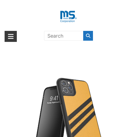
Skip
to
content
adidas Originals Moulded Case
海外輸入ブランド商品｜株式会社
海外事業部が取り揃えている海外輸入商品には、日本では珍しい「海外ブ
SAMBA SS20 iPhone 11 Pro Max
ランド」をはじめ「ユニークな商品」「機能的な商品」「コストパフォー
エム・エス・シー
Gold/Black〔アディダス〕
マンスの高い商品」など厳選した高品質な商品を取り扱っています。