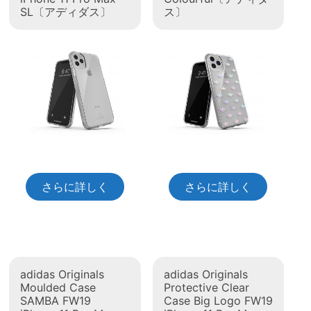
SL〔アディダス〕
ス〕
さらに詳しく
さらに詳しく
adidas Originals
adidas Originals
Moulded Case
Protective Clear
SAMBA FW19
Case Big Logo FW19