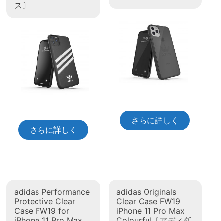
ス〕
さらに詳しく
さらに詳しく
adidas Performance
adidas Originals
Protective Clear
Clear Case FW19
Case FW19 for
iPhone 11 Pro Max
iPhone 11 Pro Max
Colourful〔アディダ