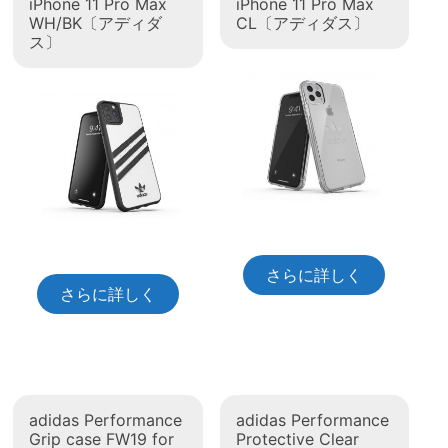
iPhone 11 Pro Max
iPhone 11 Pro Max
WH/BK〔アディダ
CL〔アディダス〕
ス〕
さらに詳しく
さらに詳しく
adidas Performance
adidas Performance
Grip case FW19 for
Protective Clear