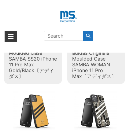
Skip
to
content
タグ:
iPhone 11 Pro Max
海外輸入ブランド商品｜株式会社
海外事業部が取り揃えている海外輸入商品には、日本では珍しい「海外ブ
ランド」をはじめ「ユニークな商品」「機能的な商品」「コストパフォー
エム・エス・シー
adidas Originals
【取扱終了製品】
マンスの高い商品」など厳選した高品質な商品を取り扱っています。
Moulded Case
adidas Originals
SAMBA SS20 iPhone
Moulded Case
11 Pro Max
SAMBA WOMAN
Gold/Black〔アディ
iPhone 11 Pro
ダス〕
Max〔アディダス〕