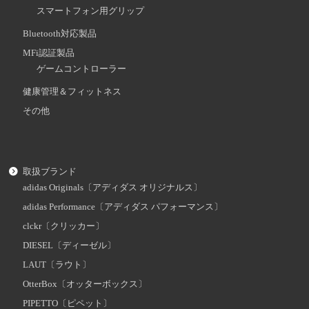
スマートフォン用グリップ
Bluetooth対応製品
MFi認証製品
ゲームコントローラー
健康管理＆フィットネス
その他
取扱ブランド
adidas Originals〔アディダス オリジナルス〕
adidas Performance〔アディダス パフォーマンス〕
clckr〔クリッカー〕
DIESEL〔ディーゼル〕
LAUT〔ラウト〕
OtterBox〔オッターボックス〕
PIPETTO〔ピペット〕