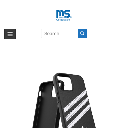
Skip
to
content
【取扱終了製品】adidas Originals
海外輸入ブランド商品｜株式会社
海外事業部が取り揃えている海外輸入商品には、日本では珍しい「海外ブ
SAMBA FW21 iPhone 13 mini
ランド」をはじめ「ユニークな商品」「機能的な商品」「コストパフォー
エム・エス・シー
Black/White〔アディダス〕
マンスの高い商品」など厳選した高品質な商品を取り扱っています。