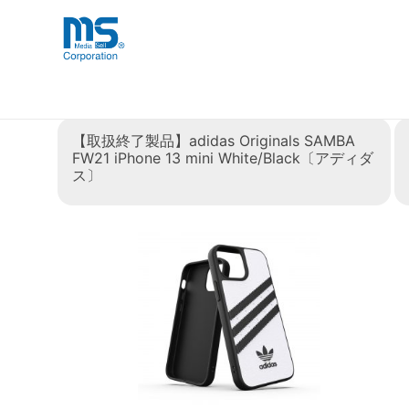
Skip
海外事業部が取り揃えている海外輸入
海外輸入ブランド商品
to
品」など厳選した高品質な商品を取り
content
タグ:
adidas Originals 20
【取扱終了製品】adidas Originals SAMBA
FW21 iPhone 13 mini White/Black〔アディダ
ス〕