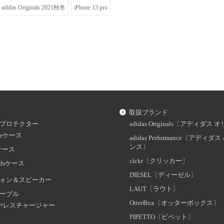
adidas Originals 2021秋冬
iPhone 13 pro
取扱ブランド
プロテクター
adidas Originals〔アディダ
oneケース
adidas Performance〔アディ
ンス〕
dケース
clckr〔クリッカー〕
odsケース
DIESEL〔ディーゼル〕
ォン＆スピーカー
LAUT〔ラウト〕
ーブル
OtterBox〔オッターボックス〕
ヤレスチャージャー
PIPETTO〔ピペット〕