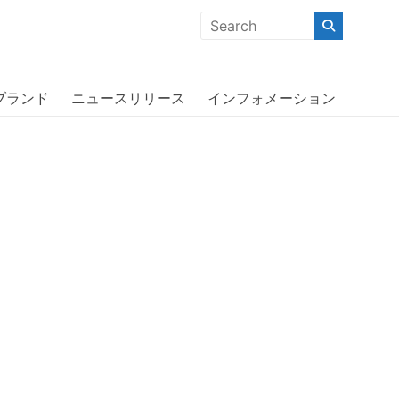
クな商品」「機能的な商品」「コストパフォーマンスの高い商
ack /White〔アディダス〕
ブランド
ニュースリリース
インフォメーション