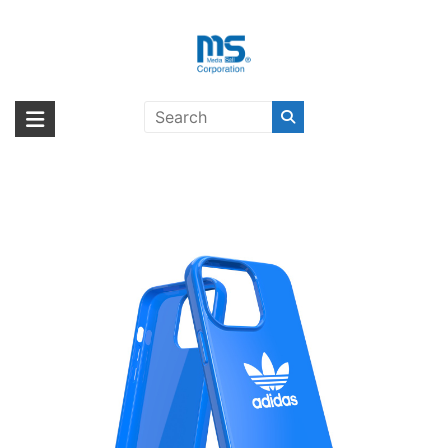
Skip
to
content
【取扱終了製品】adidas Originals
海外輸入ブランド商品｜株式会社
海外事業部が取り揃えている海外輸入商品には、日本では珍しい「海外ブ
Trefoil FW21 iPhone 13 Pro
ランド」をはじめ「ユニークな商品」「機能的な商品」「コストパフォー
エム・エス・シー
Blue〔アディダス〕
マンスの高い商品」など厳選した高品質な商品を取り扱っています。