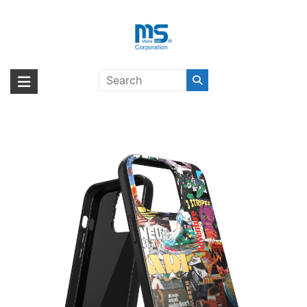
Skip
to
content
【取扱終了製品】adidas Originals
海外輸入ブランド商品｜株式会社
海外事業部が取り揃えている海外輸入商品には、日本では珍しい「海外ブ
Graphic FW21 iPhone 13 Pro〔ア
ランド」をはじめ「ユニークな商品」「機能的な商品」「コストパフォー
エム・エス・シー
ディダス〕
マンスの高い商品」など厳選した高品質な商品を取り扱っています。