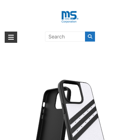
Skip
to
content
【取扱終了製品】adidas Originals
海外輸入ブランド商品｜株式会社
海外事業部が取り揃えている海外輸入商品には、日本では珍しい「海外ブ
SAMBA FW21 iPhone 13 Pro
ランド」をはじめ「ユニークな商品」「機能的な商品」「コストパフォー
エム・エス・シー
White /Black〔アディダス〕
マンスの高い商品」など厳選した高品質な商品を取り扱っています。