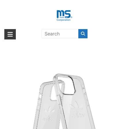
Skip
to
content
【取扱終了製品】adidas Originals
海外輸入ブランド商品｜株式会社
海外事業部が取り揃えている海外輸入商品には、日本では珍しい「海外ブ
Protective Clear FW21 iPhone 13
ランド」をはじめ「ユニークな商品」「機能的な商品」「コストパフォー
エム・エス・シー
Pro〔アディダス〕
マンスの高い商品」など厳選した高品質な商品を取り扱っています。