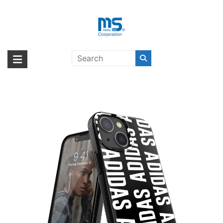
Skip
to
content
【取扱終了製品】adidas
海外輸入ブランド商品｜株式会社
海外事業部が取り揃えている海外輸入商品には、日本では珍しい「海外ブ
Performance Logo iPhone 13 mini
ランド」をはじめ「ユニークな商品」「機能的な商品」「コストパフォー
エム・エス・シー
Black/White〔アディダス〕
マンスの高い商品」など厳選した高品質な商品を取り扱っています。