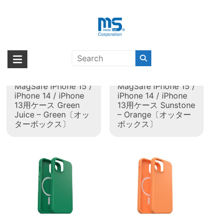
Skip
to
content
タグ:
iPhone 13
海外輸入ブランド商品｜株式会社
海外事業部が取り揃えている海外輸入商品には、日本では珍しい「海外ブ
ランド」をはじめ「ユニークな商品」「機能的な商品」「コストパフォー
エム・エス・シー
OtterBox Symmetry
OtterBox Symmetry
マンスの高い商品」など厳選した高品質な商品を取り扱っています。
MagSafe iPhone 15 /
MagSafe iPhone 15 /
iPhone 14 / iPhone
iPhone 14 / iPhone
13用ケース Green
13用ケース Sunstone
Juice – Green〔オッ
– Orange〔オッター
ターボックス〕
ボックス〕