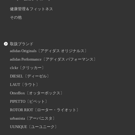
健康管理＆フィットネス
その他
取扱ブランド
adidas Originals〔アディダス オリジナルス〕
adidas Performance〔アディダス パフォーマンス〕
clckr〔クリッカー〕
DIESEL〔ディーゼル〕
LAUT〔ラウト〕
OtterBox〔オッターボックス〕
PIPETTO〔ピペット〕
ROTOR RIOT〔ローター・ライオット〕
urbanista〔アーバニスタ〕
UUNIQUE〔ユーユニーク〕