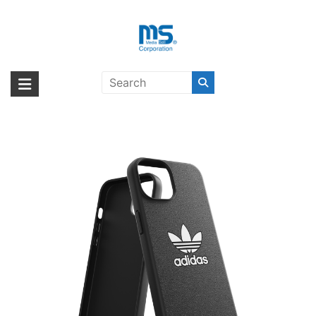
Skip
to
content
adidas Originals BASIC iPhone 14
海外輸入ブランド商品｜株式会社
海外事業部が取り揃えている海外輸入商品には、日本では珍しい「海外ブ
Black/White〔アディダス〕
ランド」をはじめ「ユニークな商品」「機能的な商品」「コストパフォー
エム・エス・シー
マンスの高い商品」など厳選した高品質な商品を取り扱っています。