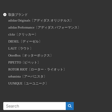
取扱ブランド
adidas Originals〔アディダス オリジナルス〕
adidas Performance〔アディダス パフォーマンス〕
clckr〔クリッカー〕
DIESEL〔ディーゼル〕
LAUT〔ラウト〕
OtterBox〔オッターボックス〕
PIPETTO〔ピペット〕
ROTOR RIOT〔ローター・ライオット〕
urbanista〔アーバニスタ〕
UUNIQUE〔ユーユニーク〕