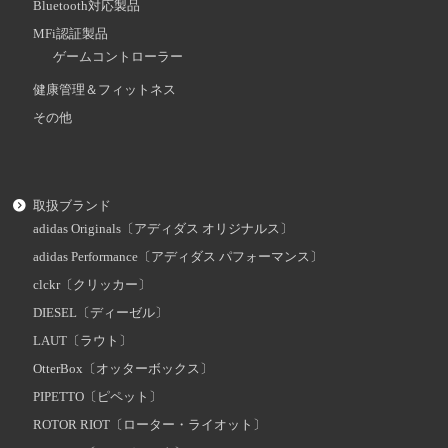
Bluetooth対応製品
MFi認証製品
ゲームコントローラー
健康管理＆フィットネス
その他
取扱ブランド
adidas Originals〔アディダス オリジナルス〕
adidas Performance〔アディダス パフォーマンス〕
clckr〔クリッカー〕
DIESEL〔ディーゼル〕
LAUT〔ラウト〕
OtterBox〔オッターボックス〕
PIPETTO〔ピペット〕
ROTOR RIOT〔ローター・ライオット〕