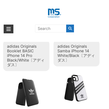
Skip
to
content
タグ:
adidas Originals 2022秋
海外輸入ブランド商品｜株式会社
海外事業部が取り揃えている海外輸入商品には、日本では珍しい「海外ブ
冬
ランド」をはじめ「ユニークな商品」「機能的な商品」「コストパフォー
エム・エス・シー
マンスの高い商品」など厳選した高品質な商品を取り扱っています。
adidas Originals
adidas Originals
Booklet BASIC
Samba iPhone 14
iPhone 14 Pro
White/Black〔アディ
Black/White〔アディ
ダス〕
ダス〕