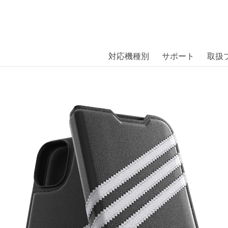
商品には、日本では珍しい「海外ブランド」をはじめ「ユニー
｜株式会社エム・エス・シー
扱っています。
klet iPhone 14 Black/White〔アディダ
対応機種別
サポート
取扱