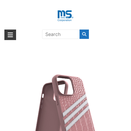
Skip
to
content
adidas Originals Samba Alligator
海外輸入ブランド商品｜株式会社
海外事業部が取り揃えている海外輸入商品には、日本では珍しい「海外ブ
iPhone 14 Pro Max Wonder
ランド」をはじめ「ユニークな商品」「機能的な商品」「コストパフォー
エム・エス・シー
Mauve〔アディダス〕
マンスの高い商品」など厳選した高品質な商品を取り扱っています。