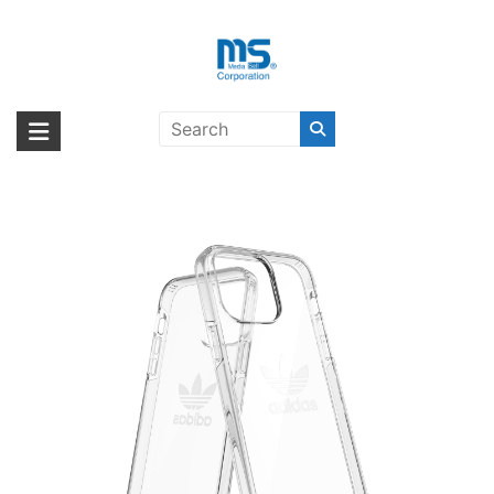
Skip
to
content
adidas Originals Protective Clear
海外輸入ブランド商品｜株式会社
海外事業部が取り揃えている海外輸入商品には、日本では珍しい「海外ブ
iPhone 14 Pro Max〔アディダス〕
ランド」をはじめ「ユニークな商品」「機能的な商品」「コストパフォー
エム・エス・シー
マンスの高い商品」など厳選した高品質な商品を取り扱っています。