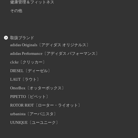
健康管理＆フィットネス
その他
取扱ブランド
adidas Originals〔アディダス オリジナルス〕
adidas Performance〔アディダス パフォーマンス〕
clckr〔クリッカー〕
DIESEL〔ディーゼル〕
LAUT〔ラウト〕
OtterBox〔オッターボックス〕
PIPETTO〔ピペット〕
ROTOR RIOT〔ローター・ライオット〕
urbanista〔アーバニスタ〕
UUNIQUE〔ユーユニーク〕