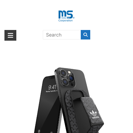
Skip
to
content
adidas Originals MagSafe Grip &
海外輸入ブランド商品｜株式会社
海外事業部が取り揃えている海外輸入商品には、日本では珍しい「海外ブ
Stand Black〔アディダス〕
ランド」をはじめ「ユニークな商品」「機能的な商品」「コストパフォー
エム・エス・シー
マンスの高い商品」など厳選した高品質な商品を取り扱っています。