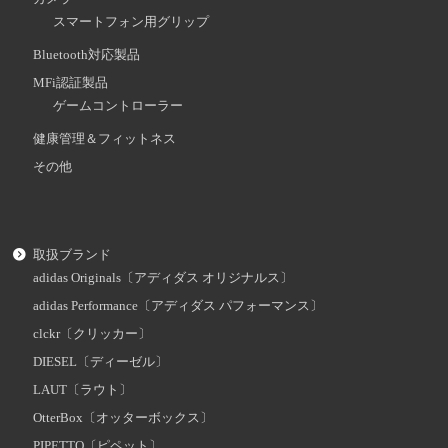
スマートフォン用グリップ
Bluetooth対応製品
MFi認証製品
ゲームコントローラー
健康管理＆フィットネス
その他
取扱ブランド
adidas Originals〔アディダス オリジナルス〕
adidas Performance〔アディダス パフォーマンス〕
clckr〔クリッカー〕
DIESEL〔ディーゼル〕
LAUT〔ラウト〕
OtterBox〔オッターボックス〕
PIPETTO〔ピペット〕