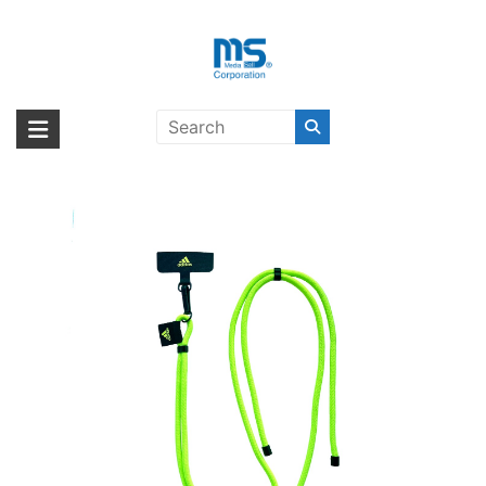
Skip
to
content
adidas SPORTSWEAR Universal
海外輸入ブランド商品｜株式会社
海外事業部が取り揃えている海外輸入商品には、日本では珍しい「海外ブ
Necklace Lucid Lemon/Black
ランド」をはじめ「ユニークな商品」「機能的な商品」「コストパフォー
エム・エス・シー
マンスの高い商品」など厳選した高品質な商品を取り扱っています。